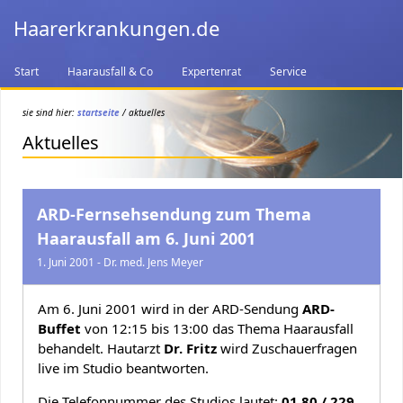
Haarerkrankungen.de
Start
Haarausfall & Co
Expertenrat
Service
sie sind hier:
startseite
/ aktuelles
Aktuelles
ARD-Fernsehsendung zum Thema
Haarausfall am 6. Juni 2001
1. Juni 2001 - Dr. med. Jens Meyer
Am 6. Juni 2001 wird in der ARD-Sendung
ARD-
Buffet
von 12:15 bis 13:00 das Thema Haarausfall
behandelt. Hautarzt
Dr. Fritz
wird Zuschauerfragen
live im Studio beantworten.
Die Telefonnummer des Studios lautet:
01 80 / 229