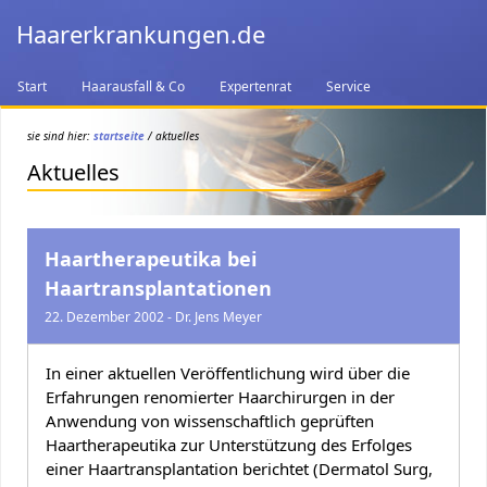
Haarerkrankungen.de
Start
Haarausfall & Co
Expertenrat
Service
sie sind hier:
startseite
/ aktuelles
Aktuelles
Haartherapeutika bei
Haartransplantationen
22. Dezember 2002 - Dr. Jens Meyer
In einer aktuellen Veröffentlichung wird über die
Erfahrungen renomierter Haarchirurgen in der
Anwendung von wissenschaftlich geprüften
Haartherapeutika zur Unterstützung des Erfolges
einer Haartransplantation berichtet (Dermatol Surg,