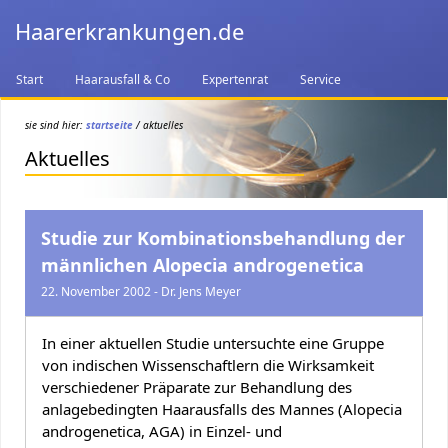
Haarerkrankungen.de
Start
Haarausfall & Co
Expertenrat
Service
sie sind hier:
startseite
/ aktuelles
Aktuelles
Studie zur Kombinationsbehandlung der
männlichen Alopecia androgenetica
22. November 2002 - Dr. Jens Meyer
In einer aktuellen Studie untersuchte eine Gruppe
von indischen Wissenschaftlern die Wirksamkeit
verschiedener Präparate zur Behandlung des
anlagebedingten Haarausfalls des Mannes (Alopecia
androgenetica, AGA) in Einzel- und