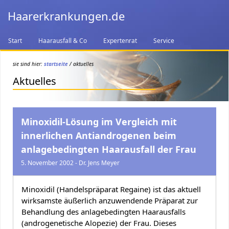
Haarerkrankungen.de
Start
Haarausfall & Co
Expertenrat
Service
sie sind hier:
startseite
/ aktuelles
Aktuelles
Minoxidil-Lösung im Vergleich mit
innerlichen Antiandrogenen beim
anlagebedingten Haarausfall der Frau
5. November 2002 - Dr. Jens Meyer
Minoxidil (Handelspräparat Regaine) ist das aktuell
wirksamste äußerlich anzuwendende Präparat zur
Behandlung des anlagebedingten Haarausfalls
(androgenetische Alopezie) der Frau. Dieses