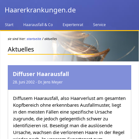
Haarerkrankungen.de
Start
Haarausfall & Co
Expertenrat
Service
sie sind hier:
startseite
/ aktuelles
Aktuelles
Diffuser Haarausfall
28. Juni 2002 - Dr. Jens Meyer
Diffusem Haarausfall, also Haarverlust am gesamten
Kopfbereich ohne erkennbares Ausfallmuster, liegt
in den meisten Fällen eine spezifische Ursache
zugrunde, die jedoch gelegentlich schwer zu
identifizieren ist. Beseitigt man die auslösende
Ursache, wachsen die verlorenen Haare in der Regel