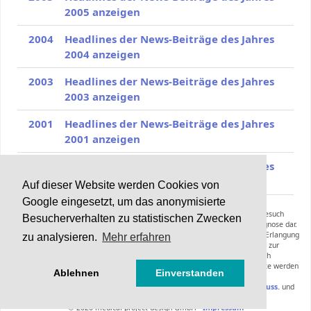
2005 anzeigen
2004
Headlines der News-Beiträge des Jahres
2004 anzeigen
2003
Headlines der News-Beiträge des Jahres
2003 anzeigen
2001
Headlines der News-Beiträge des Jahres
2001 anzeigen
2000
Headlines der News-Beiträge des Jahres
2000 anzeigen
Auf dieser Website werden Cookies von
Google eingesetzt, um das anonymisierte
Die Inhalte von Haarerkrankungen.de können und sollen keinen Arztbesuch
Besucherverhalten zu statistischen Zwecken
ersetzen und stellen keine Anleitung zur Selbstmedikation oder Selbstdiagnose dar.
Die Informationen dieser Webseiten inklusive der Expertenräte sollen zur Erlangung
zu analysieren.
Mehr erfahren
zusätzlicher Informationen zu einer bereits gestellten Diagnose oder zur
Vorbereitung eines Arztbesuches dienen. Empfehlungen hinsichtlich
Diagnoseverfahren, Therapieformen, Medikamenten oder anderer Produkte werden
Ablehnen
Einverstanden
nicht gegeben.
Bitte lesen Sie hierzu die
Nutzungsbedingungen mit Haftungsausschluss.
und
beachten Sie unsere
Datenschutzerklärung
© 2026 medical project design GmbH -
Impressum