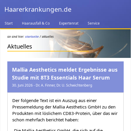
Haarerkrankungen.de
Start
Haarausfall & Co
Expertenrat
Service
sie sind hier:
startseite
/ aktuelles
Aktuelles
Mallia Aesthetics meldet Ergebnisse aus
Studie mit 8T3 Essentials Haar Serum
30. Juni 2026 - Dr. A. Finner, Dr. U. Schwichtenberg
Der folgende Text ist ein Auszug aus einer
Pressemeldung der Mallia Aesthetics GmbH zu den
Produkten mit löslichem CD83-Protein, über das wir
schon mehrfach berichtet haben:
„Die Mallia Aesthetics GmbH, die sich auf die