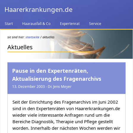
Haarerkrankungen.de
Start
Haarausfall & Co
Expertenrat
Service
sie sind hier:
startseite
/ aktuelles
Aktuelles
Pause in den Expertenräten,
Aktualisierung des Fragenarchivs
13. Dezember 2003 - Dr. Jens Meyer
Seit der Einrichtung des Fragenarchivs im Juni 2002
sind in den Expertenräten von Haarerkrankungen.de
wieder viele interessante Anfragen rund um die
Bereiche Diagnostik, Therapie und Pflege gestellt
worden. Innerhalb der nächsten Wochen werden wir