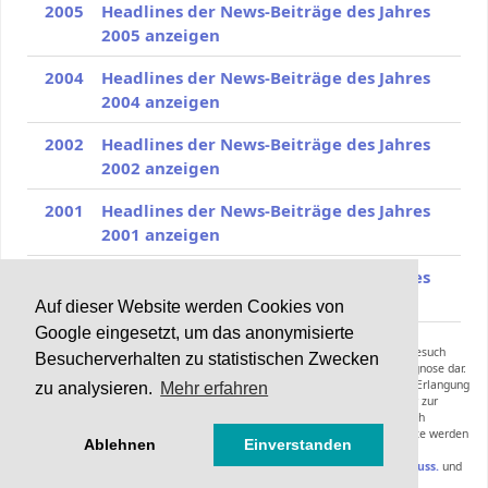
2005
Headlines der News-Beiträge des Jahres
2005 anzeigen
2004
Headlines der News-Beiträge des Jahres
2004 anzeigen
2002
Headlines der News-Beiträge des Jahres
2002 anzeigen
2001
Headlines der News-Beiträge des Jahres
2001 anzeigen
2000
Headlines der News-Beiträge des Jahres
2000 anzeigen
Auf dieser Website werden Cookies von
Google eingesetzt, um das anonymisierte
Die Inhalte von Haarerkrankungen.de können und sollen keinen Arztbesuch
Besucherverhalten zu statistischen Zwecken
ersetzen und stellen keine Anleitung zur Selbstmedikation oder Selbstdiagnose dar.
Die Informationen dieser Webseiten inklusive der Expertenräte sollen zur Erlangung
zu analysieren.
Mehr erfahren
zusätzlicher Informationen zu einer bereits gestellten Diagnose oder zur
Vorbereitung eines Arztbesuches dienen. Empfehlungen hinsichtlich
Diagnoseverfahren, Therapieformen, Medikamenten oder anderer Produkte werden
Ablehnen
Einverstanden
nicht gegeben.
Bitte lesen Sie hierzu die
Nutzungsbedingungen mit Haftungsausschluss.
und
beachten Sie unsere
Datenschutzerklärung