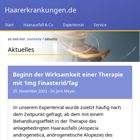
Haarerkrankungen.de
Start
Haarausfall & Co
Expertenrat
Service
sie sind hier:
startseite
/ aktuelles
Aktuelles
Beginn der Wirksamkeit einer Therapie
mit 1mg Finasterid/Tag
29. November 2003 - Dr. Jens Meyer
In unserem Expertenrat wurde zuletzt häufig nach
dem Zeitpunkt gefragt, ab dem mit einem
Behandlungseffekt in der Therapie des
anlagebedingten Haarausfalls (Alopecia
androgenetica, androgenetische Alopezie) des