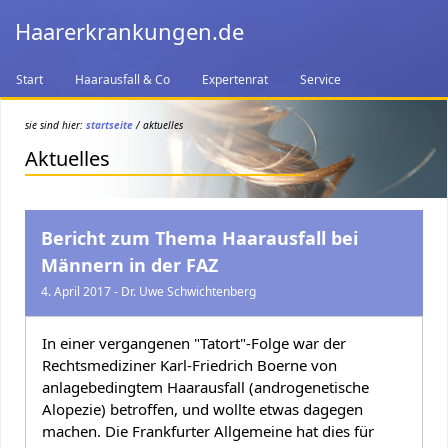
Haarerkrankungen.de
Start
Haarausfall & Co
Expertenrat
Service
sie sind hier:
startseite
/ aktuelles
Aktuelles
Bericht zum Thema Haarausfall bei
Männern in der FAZ
4. April 2017 - Dr. Uwe Schwichtenberg
In einer vergangenen "Tatort"-Folge war der
Rechtsmediziner Karl-Friedrich Boerne von
anlagebedingtem Haarausfall (androgenetische
Alopezie) betroffen, und wollte etwas dagegen
machen. Die Frankfurter Allgemeine hat dies für