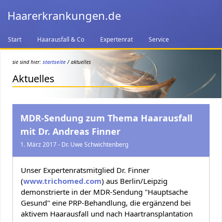
Haarerkrankungen.de
Start
Haarausfall & Co
Expertenrat
Service
sie sind hier:
startseite
/ aktuelles
Aktuelles
MDR-Sendung zum Thema Haarausfall
mit Dr. Andreas Finner
1. März 2017 - Dr. Uwe Schwichtenberg
Unser Expertenratsmitglied Dr. Finner
(
www.trichomed.com
) aus Berlin/Leipzig
demonstrierte in der MDR-Sendung "Hauptsache
Gesund" eine PRP-Behandlung, die ergänzend bei
aktivem Haarausfall und nach Haartransplantation