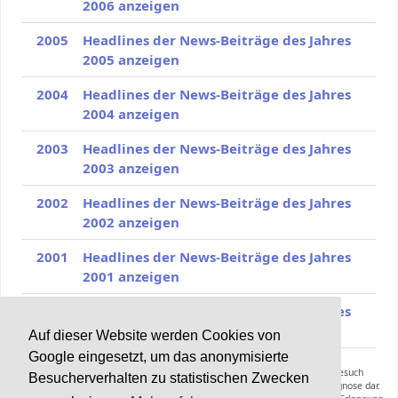
2006 anzeigen
2005
Headlines der News-Beiträge des Jahres
2005 anzeigen
2004
Headlines der News-Beiträge des Jahres
2004 anzeigen
2003
Headlines der News-Beiträge des Jahres
2003 anzeigen
2002
Headlines der News-Beiträge des Jahres
2002 anzeigen
2001
Headlines der News-Beiträge des Jahres
2001 anzeigen
2000
Headlines der News-Beiträge des Jahres
2000 anzeigen
Auf dieser Website werden Cookies von
Google eingesetzt, um das anonymisierte
Die Inhalte von Haarerkrankungen.de können und sollen keinen Arztbesuch
Besucherverhalten zu statistischen Zwecken
ersetzen und stellen keine Anleitung zur Selbstmedikation oder Selbstdiagnose dar.