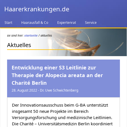
Haarerkrankungen.de
Start
Haarausfall & Co
Expertenrat
Service
sie sind hier:
startseite
/ aktuelles
Aktuelles
Entwicklung einer S3 Leitlinie zur
Therapie der Alopecia areata an der
Charité Berlin
28. August 2022 - Dr. Uwe Schwichtenberg
Der Innovationsausschuss beim G-BA unterstützt
insgesamt 50 neue Projekte im Bereich
Versorgungsforschung und medizinische Leitlinien.
Die Charité – Universitätsmedizin Berlin koordiniert