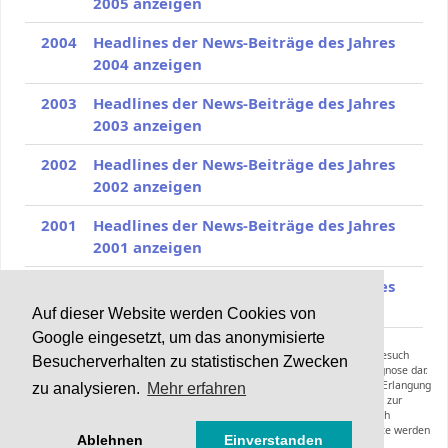
2005 anzeigen
2004
Headlines der News-Beiträge des Jahres
2004 anzeigen
2003
Headlines der News-Beiträge des Jahres
2003 anzeigen
2002
Headlines der News-Beiträge des Jahres
2002 anzeigen
2001
Headlines der News-Beiträge des Jahres
2001 anzeigen
2000
Headlines der News-Beiträge des Jahres
2000 anzeigen
Auf dieser Website werden Cookies von
Google eingesetzt, um das anonymisierte
Die Inhalte von Haarerkrankungen.de können und sollen keinen Arztbesuch
Besucherverhalten zu statistischen Zwecken
ersetzen und stellen keine Anleitung zur Selbstmedikation oder Selbstdiagnose dar.
Die Informationen dieser Webseiten inklusive der Expertenräte sollen zur Erlangung
zu analysieren.
Mehr erfahren
zusätzlicher Informationen zu einer bereits gestellten Diagnose oder zur
Vorbereitung eines Arztbesuches dienen. Empfehlungen hinsichtlich
Diagnoseverfahren, Therapieformen, Medikamenten oder anderer Produkte werden
Ablehnen
Einverstanden
nicht gegeben.