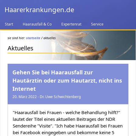
Haarerkrankungen.de
Start
Haarausfall & Co
Expertenrat
Service
sie sind hier:
startseite
/ aktuelles
Aktuelles
Gehen Sie bei Haarausfall zur
Hautärztin oder zum Hautarzt, nicht ins
Internet
20. März 2022 - Dr. Uwe Schwichtenberg
"Haarausfall bei Frauen - welche Behandlung hilft?"
lautet der Titel eines aktuellen Beitrages der NDR
Sendereihe "Visite". "Ich habe Haarausfall bei Frauen
bei Facebook eingegeben und bekomme keine 5