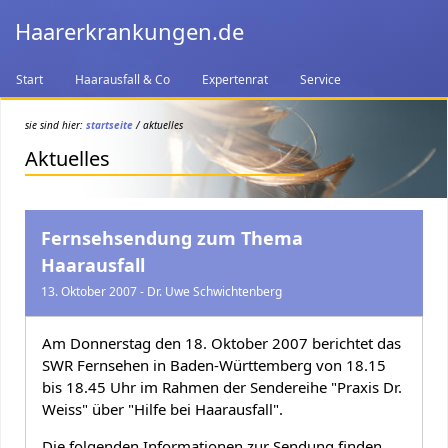
Haarerkrankungen.de
Start
Haarausfall & Co
Expertenrat
Service
sie sind hier:
startseite
/ aktuelles
Aktuelles
Fernsehsendung zum Thema
Haarausfall
13. Oktober 2007 - Dr. Uwe Schwichtenberg
Am Donnerstag den 18. Oktober 2007 berichtet das
SWR Fernsehen in Baden-Württemberg von 18.15
bis 18.45 Uhr im Rahmen der Sendereihe "Praxis Dr.
Weiss" über "Hilfe bei Haarausfall".
Die folgenden Informationen zur Sendung finden