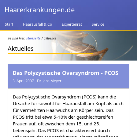
Haarerkrankungen.de
Start
Haarausfall & Co
Expertenrat
Service
sie sind hier:
startseite
/ aktuelles
Aktuelles
Das Polyzystische Ovarsyndrom - PCOS
3. April 2007 - Dr. Jens Meyer
Das Polyzystische Ovarsyndrom (PCOS) kann die
Ursache für sowohl für Haarausfall am Kopf als auch
für vermehrten Haarwuchs am Körper sein. Das
PCOS tritt bei etwa 5-10% der geschlechtsreifen
Frauen auf, oft zwischen dem 15. und 25.
Lebensjahr. Das PCOS ist charakterisiert durch