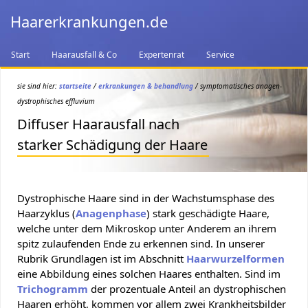
Haarerkrankungen.de
Start
Haarausfall & Co
Expertenrat
Service
sie sind hier:
startseite
/
erkrankungen & behandlung
/ symptomatisches anagen-
dystrophisches effluvium
Diffuser Haarausfall nach
starker Schädigung der Haare
Dystrophische Haare sind in der Wachstumsphase des
Haarzyklus (
Anagenphase
) stark geschädigte Haare,
welche unter dem Mikroskop unter Anderem an ihrem
spitz zulaufenden Ende zu erkennen sind. In unserer
Rubrik Grundlagen ist im Abschnitt
Haarwurzelformen
eine Abbildung eines solchen Haares enthalten. Sind im
Trichogramm
der prozentuale Anteil an dystrophischen
Haaren erhöht, kommen vor allem zwei Krankheitsbilder