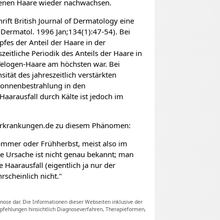
renen Haare wieder nachwachsen.
ift British Journal of Dermatology eine
J Dermatol. 1996 Jan;134(1):47-54). Bei
fes der Anteil der Haare in der
itliche Periodik des Anteils der Haare in
Telogen-Haare am höchsten war. Bei
ität des jahreszeitlich verstärkten
r Sonnenbestrahlung in den
 Haarausfall durch Kälte ist jedoch im
arerkrankungen.de zu diesem Phänomen:
ommer oder Frühherbst, meist also im
e Ursache ist nicht genau bekannt; man
Haarausfall (eigentlich ja nur der
rscheinlich nicht."
nose dar. Die Informationen dieser Webseiten inklusive der
Empfehlungen hinsichtlich Diagnoseverfahren, Therapieformen,