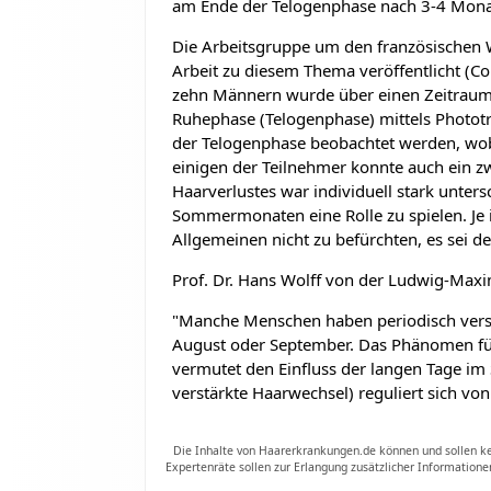
am Ende der Telogenphase nach 3-4 Monat
Die Arbeitsgruppe um den französischen W
Arbeit zu diesem Thema veröffentlicht (Cou
zehn Männern wurde über einen Zeitraum z
Ruhephase (Telogenphase) mittels Phototr
der Telogenphase beobachtet werden, wob
einigen der Teilnehmer konnte auch ein zwe
Haarverlustes war individuell stark unters
Sommermonaten eine Rolle zu spielen. Je in
Allgemeinen nicht zu befürchten, es sei de
Prof. Dr. Hans Wolff von der Ludwig-Max
"Manche Menschen haben periodisch verstä
August oder September. Das Phänomen füh
vermutet den Einfluss der langen Tage im 
verstärkte Haarwechsel) reguliert sich vo
Die Inhalte von Haarerkrankungen.de können und sollen kei
Expertenräte sollen zur Erlangung zusätzlicher Informatione