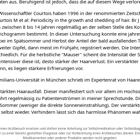
en aus. Beruhigend ist jedoch, dass die auf diesem Wege verlo
issenschaftler Courtois haben 1996 in der renommierten Zeitschr
rtois M et al: Periodicity in the growth and shedding of hair. Br 
wischen 8 bis 14 Jahren regelmäßig an der selben Stelle des Kop
ichogramm bestimmt. In dieser Untersuchung konnte eine jahresze
ei im Spätsommer und Herbst der Anteil der bald ausfallenden 
iter Gipfel, dann meist im Frühjahr, registriert werden. Die Intens
chiedlich. Für die herbstliche "Mauser" scheint die Intensität de
tensiver diese ist, desto stärker der Haarverlust. Ein verstärkter
nn, es liegen stärkere Erfrierungen vor.
imilians-Universität in München schrieb im Expertenrat von Ha
rkten Haarausfall. Dieser manifestiert sich vor allem im Hochs
rt regelmässig zu Patientenströmen in meiner Sprechstunde. Di
Sommer (weniger die direkte Sonneneinstrahlung). Der verstärkte 
n selbst wieder. Verhindern lässt sich das harmlose Phänomen wah
nen Arztbesuch ersetzen und stellen keine Anleitung zur Selbstmedikation oder Selbstdiag
n zu einer bereits gestellten Diagnose oder zur Vorbereitung eines Arztbesuches dienen. 
Medikamenten oder anderer Produkte werden nicht gegeben.