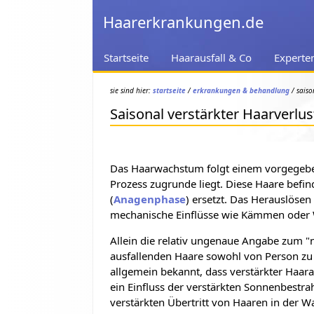
Haarerkrankungen.de
Startseite
Haarausfall & Co
Experte
sie sind hier:
startseite
/
erkrankungen & behandlung
/ saiso
Saisonal verstärkter Haarverlus
Das Haarwachstum folgt einem vorgege
Prozess zugrunde liegt. Diese Haare befi
(
Anagenphase
) ersetzt. Das Herauslösen
mechanische Einflüsse wie Kämmen oder 
Allein die relativ ungenaue Angabe zum "
ausfallenden Haare sowohl von Person zu P
allgemein bekannt, dass verstärkter Haar
ein Einfluss der verstärkten Sonnenbest
verstärkten Übertritt von Haaren in der 