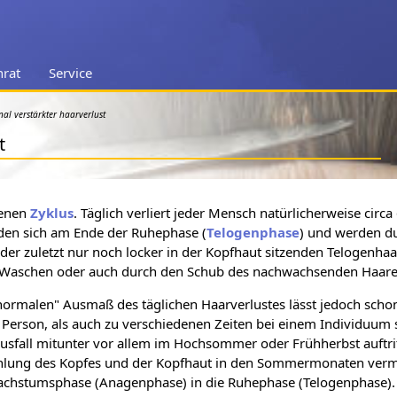
nrat
Service
nal verstärkter haarverlust
t
benen
Zyklus
. Täglich verliert jeder Mensch natürlicherweise circ
nden sich am Ende der Ruhephase (
Telogenphase
) und werden d
 der zuletzt nur noch locker in der Kopfhaut sitzenden Telogenha
Waschen oder auch durch den Schub des nachwachsenden Haares
normalen" Ausmaß des täglichen Haarverlustes lässt jedoch schon
erson, als auch zu verschiedenen Zeiten bei einem Individuum se
ausfall mitunter vor allem im Hochsommer oder Frühherbst auftri
rahlung des Kopfes und der Kopfhaut in den Sommermonaten verm
Wachstumsphase (Anagenphase) in die Ruhephase (Telogenphase). 