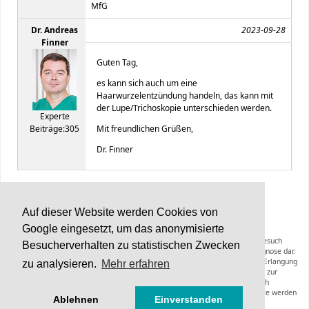
MfG
Dr. Andreas
2023-09-28
Finner
Guten Tag,
es kann sich auch um eine
Haarwurzelentzündung handeln, das kann mit
der Lupe/Trichoskopie unterschieden werden.
Experte
Beiträge:305
Mit freundlichen Grüßen,
Dr. Finner
BC Support-Forum
v2.1 © 2022
Auf dieser Website werden Cookies von
Google eingesetzt, um das anonymisierte
Die Inhalte von Haarerkrankungen.de können und sollen keinen Arztbesuch
Besucherverhalten zu statistischen Zwecken
ersetzen und stellen keine Anleitung zur Selbstmedikation oder Selbstdiagnose dar.
Die Informationen dieser Webseiten inklusive der Expertenräte sollen zur Erlangung
zu analysieren.
Mehr erfahren
zusätzlicher Informationen zu einer bereits gestellten Diagnose oder zur
Vorbereitung eines Arztbesuches dienen. Empfehlungen hinsichtlich
Diagnoseverfahren, Therapieformen, Medikamenten oder anderer Produkte werden
Ablehnen
Einverstanden
nicht gegeben.