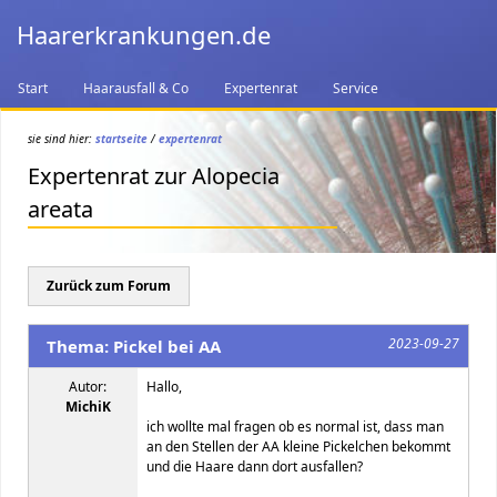
Haarerkrankungen.de
Start
Haarausfall & Co
Expertenrat
Service
sie sind hier:
startseite
/
expertenrat
Expertenrat zur Alopecia
areata
Zurück zum Forum
2023-09-27
Thema: Pickel bei AA
Autor:
Hallo,
MichiK
ich wollte mal fragen ob es normal ist, dass man
an den Stellen der AA kleine Pickelchen bekommt
und die Haare dann dort ausfallen?