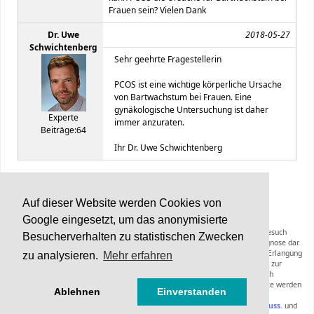
Frauen sein? Vielen Dank
Dr. Uwe
2018-05-27
Schwichtenberg
Sehr geehrte Fragestellerin
PCOS ist eine wichtige körperliche Ursache
von Bartwachstum bei Frauen. Eine
gynäkologische Untersuchung ist daher
Experte
immer anzuraten.
Beiträge:64
Ihr Dr. Uwe Schwichtenberg
BC Support-Forum
v2.1 © 2022
Auf dieser Website werden Cookies von
Google eingesetzt, um das anonymisierte
Die Inhalte von Haarerkrankungen.de können und sollen keinen Arztbesuch
Besucherverhalten zu statistischen Zwecken
ersetzen und stellen keine Anleitung zur Selbstmedikation oder Selbstdiagnose dar.
Die Informationen dieser Webseiten inklusive der Expertenräte sollen zur Erlangung
zu analysieren.
Mehr erfahren
zusätzlicher Informationen zu einer bereits gestellten Diagnose oder zur
Vorbereitung eines Arztbesuches dienen. Empfehlungen hinsichtlich
Diagnoseverfahren, Therapieformen, Medikamenten oder anderer Produkte werden
Ablehnen
Einverstanden
nicht gegeben.
Bitte lesen Sie hierzu die
Nutzungsbedingungen mit Haftungsausschluss.
und