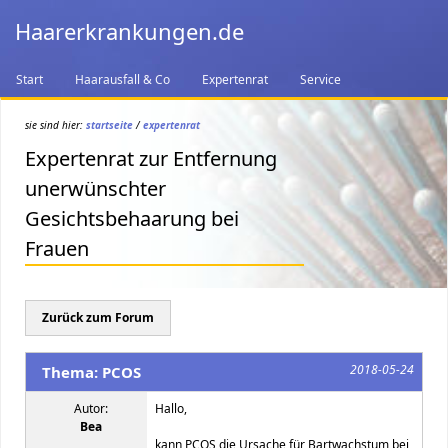
Haarerkrankungen.de
Start
Haarausfall & Co
Expertenrat
Service
sie sind hier:
startseite
/
expertenrat
Expertenrat zur Entfernung
unerwünschter
Gesichtsbehaarung bei
Frauen
Zurück zum Forum
2018-05-24
Thema: PCOS
Autor:
Hallo,
Bea
kann PCOS die Ursache für Bartwachstum bei