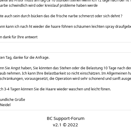
rbeite als Frisör muss am tag ca 10 stunden stehen wenn ich 12 tage nach der ht 
narbe schwindlich wird oder kreislauf probleme haben werde
te auch sein durch bücken das die frische narbe schmerzt oder sich dehnt ?
ann kann ich nach ht wieder die haare föhnen schäumen leichten spray draufgeb
en dank für Ihre antwort
en Tag, danke für die Anfrage.
n Sie Angst haben, Sie könnten das Stehen oder die Belastung 10 Tage nach der
aub nehmen. Ich kann Ihre Belastbarkeit so nicht einschätzen. Im Allgemeinen 
schränkungen, vorausgesetzt, die Operation wird sehr schonend und sanft ausge
h 3-4 Tagen können Sie die Haare wieder waschen und leicht fönen.
eundliche Grüße
 Neidel
BC Support-Forum
v2.1 © 2022