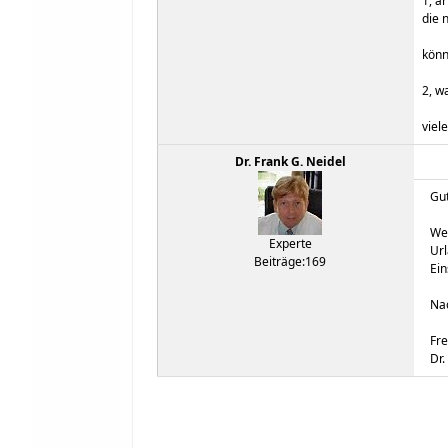
1, a
die 
könn
2, w
viel
Dr. Frank G. Neidel
Gut
Wen
Experte
Url
Beiträge:169
Ein
Nac
Fr
Dr.