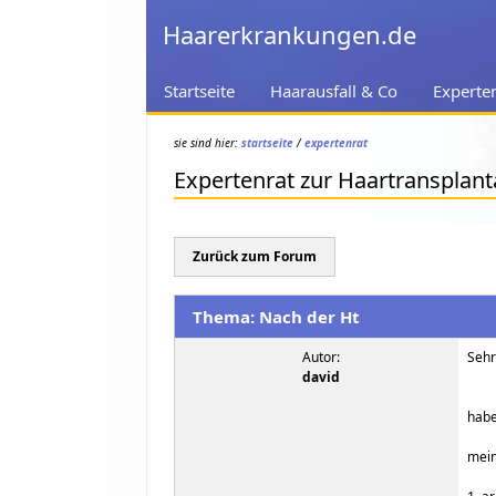
Haarerkrankungen.de
Startseite
Haarausfall & Co
Experte
sie sind hier:
startseite
/
expertenrat
Expertenrat zur Haartransplant
Zurück zum Forum
Thema: Nach der Ht
Autor:
Sehr
david
habe
mein