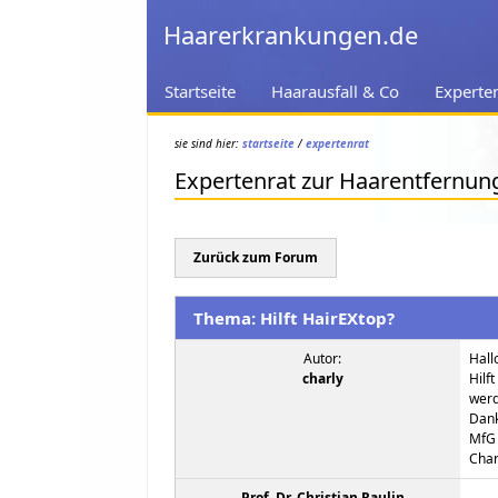
Haarerkrankungen.de
Startseite
Haarausfall & Co
Experte
sie sind hier:
startseite
/
expertenrat
Expertenrat zur Haarentfernun
Zurück zum Forum
Thema: Hilft HairEXtop?
Autor:
Hall
charly
Hilf
werd
Dank
MfG
Char
Prof. Dr. Christian Raulin