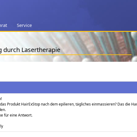
nrat
Service
g durch Lasertherapie
o!
t das Produkt HairExStop nach dem epilieren, tägliches einmassieren? Das die Ha
en.
e für eine Antwort.
ly