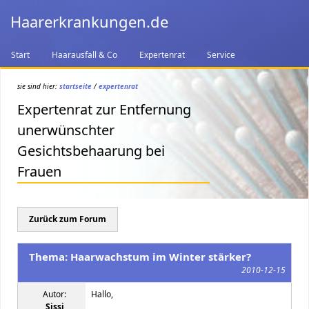
Haarerkrankungen.de
Start
Haarausfall & Co
Expertenrat
Service
sie sind hier:
startseite
/
expertenrat
Expertenrat zur Entfernung
unerwünschter
Gesichtsbehaarung bei
Frauen
Zurück zum Forum
Thema: Haarwachstum im Winter stärker?
2010-12-15
Autor:
Hallo,
Sissi