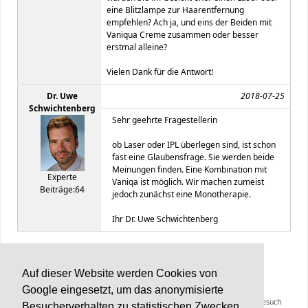
eine Blitzlampe zur Haarentfernung
empfehlen? Ach ja, und eins der Beiden mit
Vaniqua Creme zusammen oder besser
erstmal alleine?
Vielen Dank für die Antwort!
Dr. Uwe
2018-07-25
Schwichtenberg
Sehr geehrte Fragestellerin
ob Laser oder IPL überlegen sind, ist schon
fast eine Glaubensfrage. Sie werden beide
Meinungen finden. Eine Kombination mit
Experte
Vaniqa ist möglich. Wir machen zumeist
Beiträge:64
jedoch zunächst eine Monotherapie.
Ihr Dr. Uwe Schwichtenberg
BC Support-Forum
v2.1 © 2022
Auf dieser Website werden Cookies von
Google eingesetzt, um das anonymisierte
Die Inhalte von Haarerkrankungen.de können und sollen keinen Arztbesuch
Besucherverhalten zu statistischen Zwecken