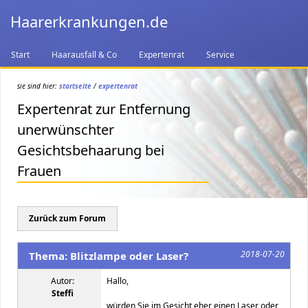
Haarerkrankungen.de
Start
Haarausfall & Co
Expertenrat
Service
sie sind hier:
startseite
/
expertenrat
Expertenrat zur Entfernung
unerwünschter
Gesichtsbehaarung bei
Frauen
Zurück zum Forum
2018-07-20
Thema: Blitzlampe oder Laser?
Autor:
Hallo,
Steffi
würden Sie im Gesicht eher einen Laser oder