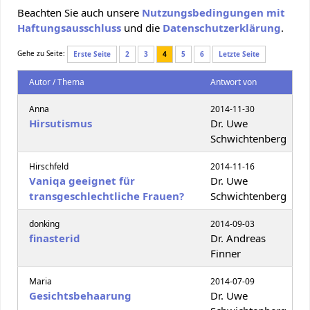
Beachten Sie auch unsere
Nutzungsbedingungen mit
Haftungsausschluss
und die
Datenschutzerklärung
.
Gehe zu Seite:
Erste Seite
2
3
4
5
6
Letzte Seite
Autor / Thema
Antwort von
Anna
2014-11-30
Hirsutismus
Dr. Uwe
Schwichtenberg
Hirschfeld
2014-11-16
Vaniqa geeignet für
Dr. Uwe
transgeschlechtliche Frauen?
Schwichtenberg
donking
2014-09-03
finasterid
Dr. Andreas
Finner
Maria
2014-07-09
Gesichtsbehaarung
Dr. Uwe