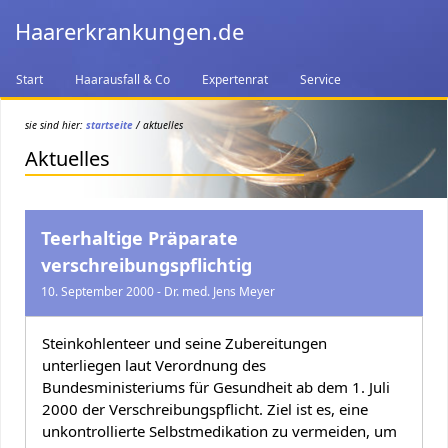
Haarerkrankungen.de
Start
Haarausfall & Co
Expertenrat
Service
sie sind hier:
startseite
/ aktuelles
Aktuelles
Teerhaltige Präparate
verschreibungspflichtig
10. September 2000 - Dr. med. Jens Meyer
Steinkohlenteer und seine Zubereitungen
unterliegen laut Verordnung des
Bundesministeriums für Gesundheit ab dem 1. Juli
2000 der Verschreibungspflicht. Ziel ist es, eine
unkontrollierte Selbstmedikation zu vermeiden, um